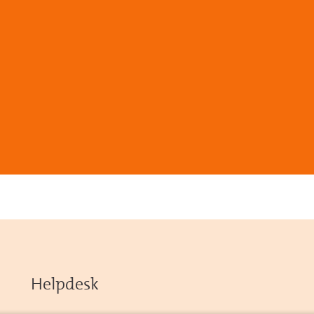
Helpdesk